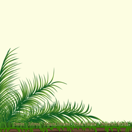
Главная
Тайланд
Острова Тайланда
Отдых Тайланд
Экскурсии Паттайя