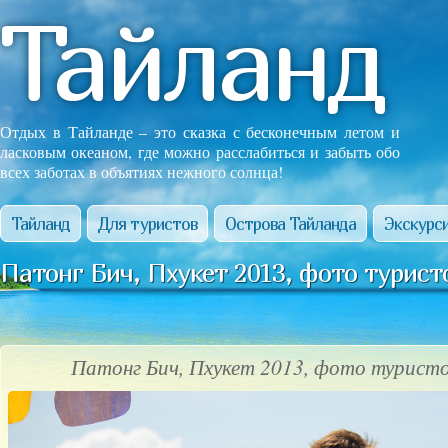
Тайланд
Отдых в Тайланде – это сказка с бесконечным летом и
ласковым океаном, где можно расслабиться и забыть обо
всех заботах в объятиях нежного солнца!
Тайланд
Для туристов
Острова Тайланда
Экскурси
Патонг Бич, Пхукет 2013, фото турист
Патонг Бич, Пхукет 2013, фото туристо