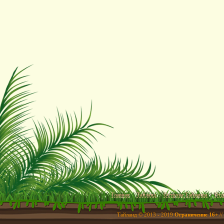
Главная
Тайланд
Острова Тайланда
Отд
Тайланд © 2013 - 2019
Ограничение 16+
//