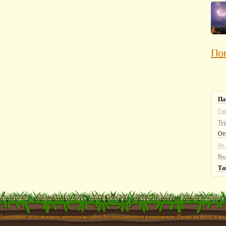
Пог
Па
Сад
Ту
От
На 
Во
Та
ых Тайланд
Экскурсии Паттайя
Пляжи Паттайи
Погода Тайланд
Тайланд отзывы
 Запрещено использовать материалы сайта без письменного разрешения. Права на фото и в