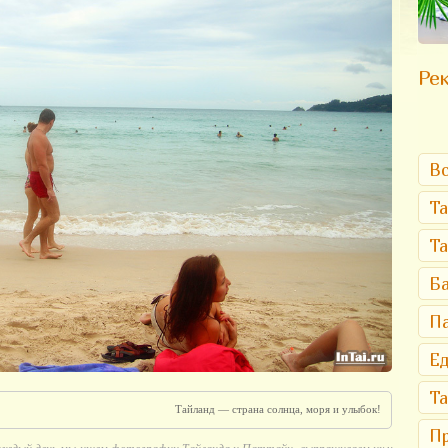
Рек
Вс
Та
Т
Ба
Па
Ед
Та
Тайланд — страна солнца, моря и улыбок!
Пр