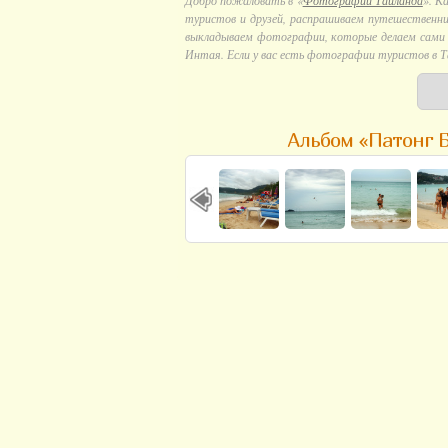
Добро пожаловать в «
Фотографии Тайланда
». К
туристов и друзей, распрашиваем путешественни
выкладываем фотографии, которые делаем сами в
Интая. Если у вас есть фотографии туристов в Т
Альбом «Патонг Б