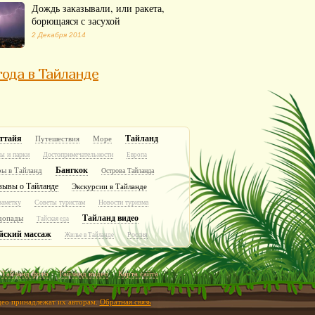
Дождь заказывали, или ракета,
борющаяся с засухой
2 Декабря 2014
ода в Тайланде
ттайя
Тайланд
Путешествия
Море
ы и парки
Достопримечательности
Европа
Бангкок
ры в Тайланд
Острова Тайланда
зывы о Тайланде
Экскурсии в Тайланде
заметку
Советы туристам
Новости туризма
Тайланд видео
допады
Тайская еда
йский массаж
Россия
Жилье в Тайланде
Тайланд фото
Тайланд видео
Карта сайта
идео принадлежат их авторам.
Обратная связь