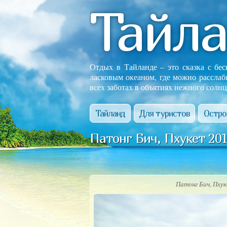
Тайл
Отдых в Тайланде – это сказка с бе
ласковым океаном, где можно расслаб
всех заботах в объятиях нежного солнц
Тайланд
Для туристов
Остро
Патонг Бич, Пхукет 201
Патонг Бич, Пху