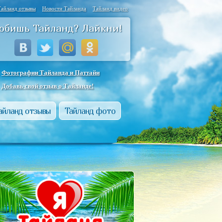
Тайланд отзывы
Новости Тайланда
Тайланд видео
юбишь Тайланд? Лайкни!
Фотографии Тайланда и Паттайи
Добавь свой отзыв о Тайланде!
айланд отзывы
Тайланд фото