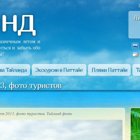
анд
Л
сконечным летом и
иться и забыть обо
а!
ва Тайланда
Экскурсии в Паттайе
Пляжи Паттайи
Т
3, фото туристов
кет 2013, фото туристов. Тайланд фото