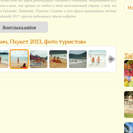
аждый день мы ищем фотографии Тайланда и Паттайи, выпрашиваем их у
ков о том, как прошел их отдых в этой замечательной стране, а так же
Но
 Тайланде, Паттайе, Пхукете, Самете и всех других красивейших местах
айланде 2017, просим поделиться этими кадрами.
Вернуться в альбом
ич, Пхукет 2013, фото туристов»
Та