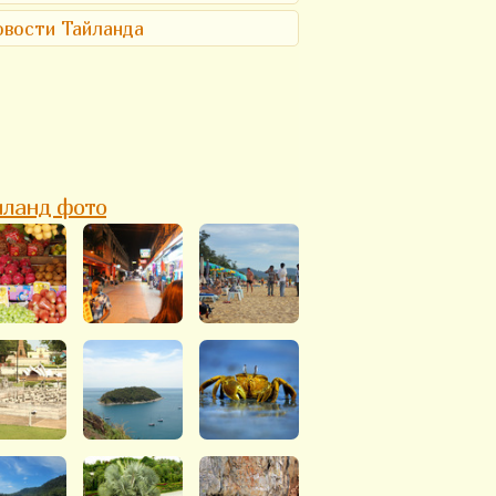
вости Тайланда
йланд фото