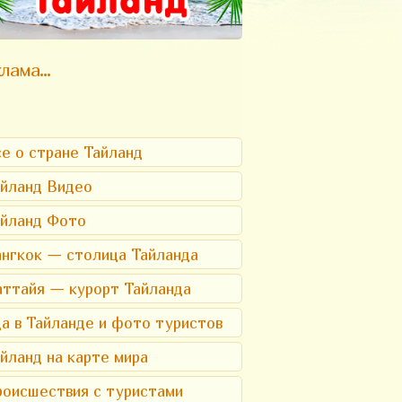
лама...
е о стране Тайланд
йланд Видео
айланд Фото
нгкок — столица Тайланда
ттайя — курорт Тайланда
а в Тайланде и фото туристов
йланд на карте мира
оисшествия с туристами