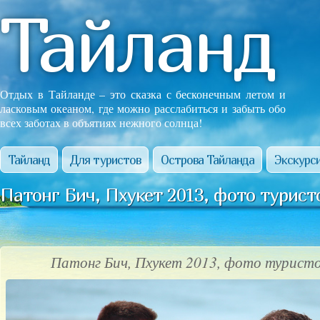
Тайланд
Отдых в Тайланде – это сказка с бесконечным летом и
ласковым океаном, где можно расслабиться и забыть обо
всех заботах в объятиях нежного солнца!
Тайланд
Для туристов
Острова Тайланда
Экскурси
Патонг Бич, Пхукет 2013, фото турист
Патонг Бич, Пхукет 2013, фото туристо