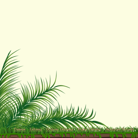
Главная
Тайланд
Острова Тайланда
Отдых Тайланд
Экскурсии Паттайя