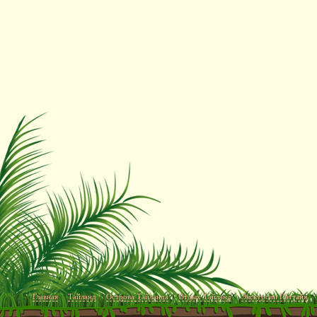
Главная
Тайланд
Острова Тайланда
Отдых Тайланд
Экскурсии Паттайя