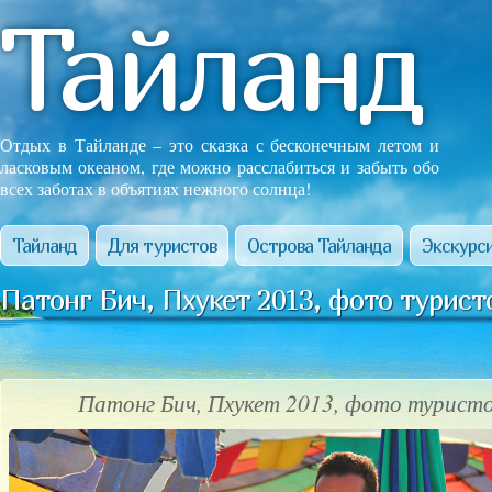
Тайланд
Отдых в Тайланде – это сказка с бесконечным летом и
ласковым океаном, где можно расслабиться и забыть обо
всех заботах в объятиях нежного солнца!
Тайланд
Для туристов
Острова Тайланда
Экскурси
Патонг Бич, Пхукет 2013, фото турист
Патонг Бич, Пхукет 2013, фото туристо