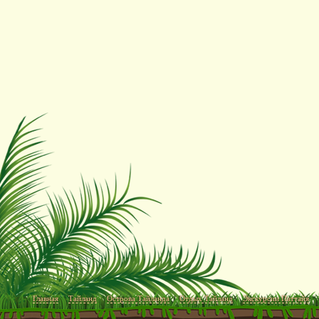
Главная
Тайланд
Острова Тайланда
Отдых Тайланд
Экскурсии Паттайя