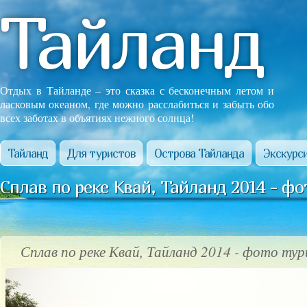
Тайланд
Отдых в Тайланде – это сказка с бесконечным летом и
ласковым океаном, где можно расслабиться и забыть обо
всех заботах в объятиях нежного солнца!
Тайланд
Для туристов
Острова Тайланда
Экскурси
Сплав по реке Квай, Тайланд 2014 - фо
Сплав по реке Квай, Тайланд 2014 - фото ту