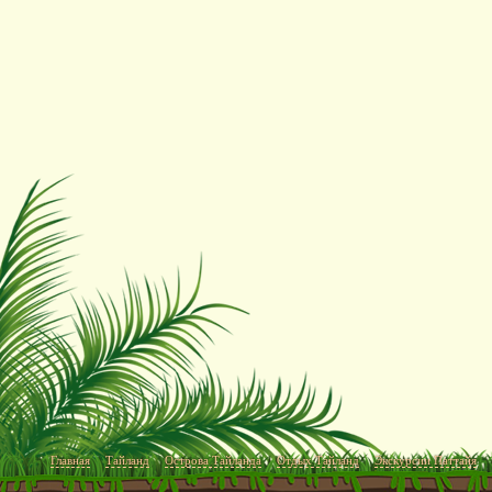
Главная
Тайланд
Острова Тайланда
Отдых Тайланд
Экскурсии Паттайя