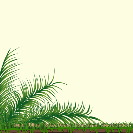
Главная
Тайланд
Острова Тайланда
Отдых Тайланд
Экскурсии Паттайя