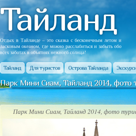
Тайланд
Отдых в Тайланде – это сказка с бесконечным летом и
ласковым океаном, где можно расслабиться и забыть обо
всех заботах в объятиях нежного солнца!
Тайланд
Для туристов
Острова Тайланда
Экскурси
Парк Мини Сиам, Тайланд 2014, фото 
Парк Мини Сиам, Тайланд 2014, фото тури