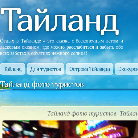
Тайланд
Отдых в Тайланде – это сказка с бесконечным летом и
ласковым океаном, где можно расслабиться и забыть обо
всех заботах в объятиях нежного солнца!
Тайланд
Для туристов
Острова Тайланда
Экскурси
Тайланд фото туристов
Тайланд фото туристов. Тайла