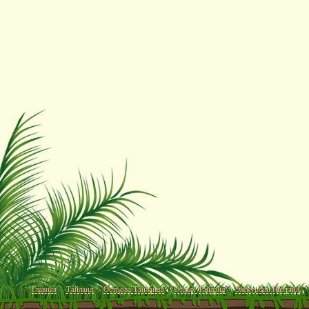
Главная
Тайланд
Острова Тайланда
Отдых Тайланд
Экскурсии Паттайя