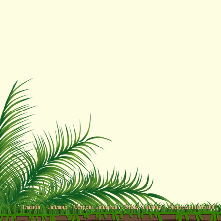
Главная
Тайланд
Острова Тайланда
Отдых Тайланд
Экскурсии Паттайя