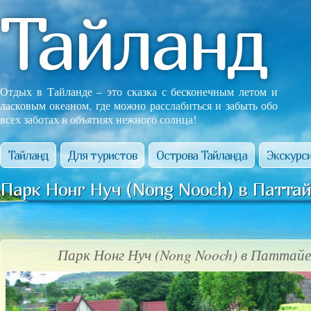
Тайланд
Отдых в Тайланде – это сказка с бесконечным летом и
ласковым океаном, где можно расслабиться и забыть обо
всех заботах в объятиях нежного солнца!
Тайланд
Для туристов
Острова Тайланда
Экскурси
Парк Нонг Нуч (Nong Nooch) в Паттай
Парк Нонг Нуч (Nong Nooch) в Паттайе