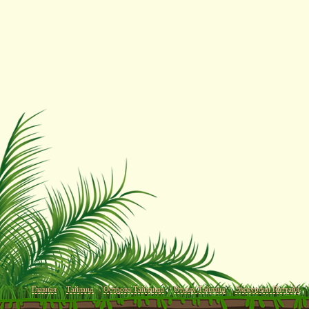
Главная
Тайланд
Острова Тайланда
Отдых Тайланд
Экскурсии Паттайя