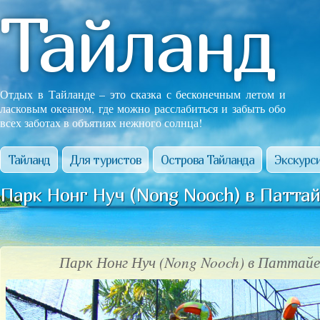
Тайланд
Отдых в Тайланде – это сказка с бесконечным летом и
ласковым океаном, где можно расслабиться и забыть обо
всех заботах в объятиях нежного солнца!
Тайланд
Для туристов
Острова Тайланда
Экскурси
Парк Нонг Нуч (Nong Nooch) в Паттай
Парк Нонг Нуч (Nong Nooch) в Паттайе