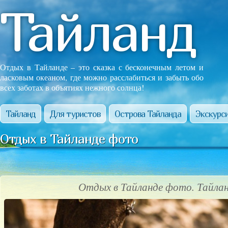
Тайланд
Отдых в Тайланде – это сказка с бесконечным летом и
ласковым океаном, где можно расслабиться и забыть обо
всех заботах в объятиях нежного солнца!
Тайланд
Для туристов
Острова Тайланда
Экскурси
Отдых в Тайланде фото
Отдых в Тайланде фото. Тайла