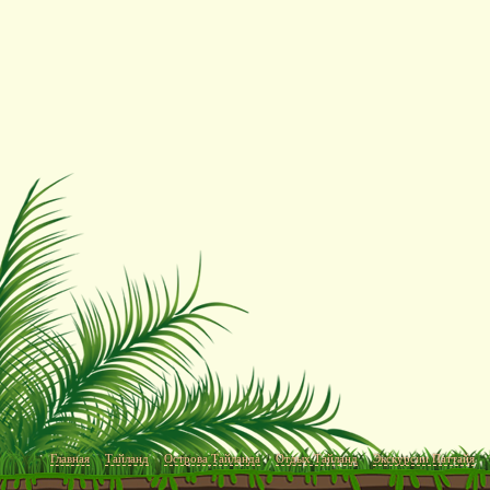
Главная
Тайланд
Острова Тайланда
Отдых Тайланд
Экскурсии Паттайя