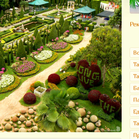
Рек
Вс
Та
Т
Ба
Па
Ед
Та
Пр