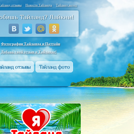
Тайланд отзывы
Новости Тайланда
Тайланд видео
юбишь Тайланд? Лайкни!
Фотографии Тайланда и Паттайи
Добавь свой отзыв о Тайланде!
айланд отзывы
Тайланд фото