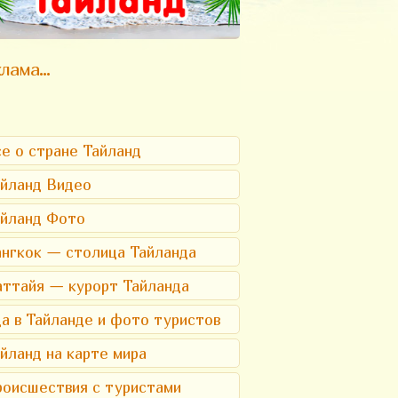
лама...
е о стране Тайланд
йланд Видео
айланд Фото
нгкок — столица Тайланда
ттайя — курорт Тайланда
а в Тайланде и фото туристов
йланд на карте мира
оисшествия с туристами