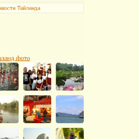
вости Тайланда
йланд фото