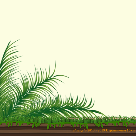
Главная
Тайланд
Острова Тайланда
Отд
Тайланд © 2013 - 2019
Ограничение 16+
//