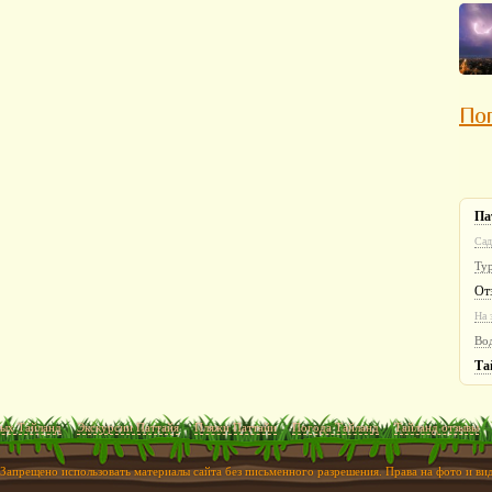
Пог
Па
Сад
Ту
От
На 
Во
Та
ых Тайланд
Экскурсии Паттайя
Пляжи Паттайи
Погода Тайланд
Тайланд отзывы
 Запрещено использовать материалы сайта без письменного разрешения. Права на фото и в