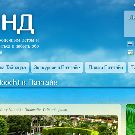
анд
Л
сконечным летом и
иться и забыть обо
а!
ва Тайланда
Экскурсии в Паттайе
Пляжи Паттайи
Т
ooch) в Паттайе
(Nong Nooch) в Паттайе. Тайланд фото