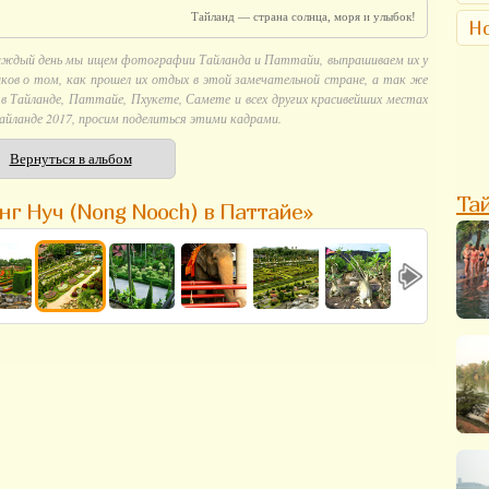
Тайланд — страна солнца, моря и улыбок!
Но
аждый день мы ищем фотографии Тайланда и Паттайи, выпрашиваем их у
ков о том, как прошел их отдых в этой замечательной стране, а так же
 Тайланде, Паттайе, Пхукете, Самете и всех других красивейших местах
айланде 2017, просим поделиться этими кадрами.
Вернуться в альбом
Та
нг Нуч (Nong Nooch) в Паттайе»