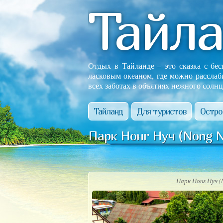
Тайл
Отдых в Тайланде – это сказка с бе
ласковым океаном, где можно расслаб
всех заботах в объятиях нежного солнц
Тайланд
Для туристов
Остро
Парк Нонг Нуч (Nong N
Парк Нонг Нуч 