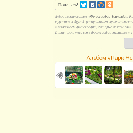
Поделись!
Добро пожаловать в «
Фотографии Тайланда
». К
туристов и друзей, распрашиваем путешественни
выкладываем фотографии, которые делаем сами в
Интая. Если у вас есть фотографии туристов в Т
Альбом «Парк Но