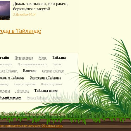
Дождь заказывали, или ракета,
борющаяся с засухой
2 Декабря 2014
ода в Тайланде
ттайя
Тайланд
Путешествия
Море
ы и парки
Достопримечательности
Европа
Бангкок
ры в Тайланд
Острова Тайланда
зывы о Тайланде
Экскурсии в Тайланде
заметку
Советы туристам
Новости туризма
Тайланд видео
допады
Тайская еда
йский массаж
Россия
Жилье в Тайланде
Тайланд фото
Тайланд видео
Карта сайта
идео принадлежат их авторам.
Обратная связь