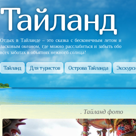
Тайланд
Отдых в Тайланде – это сказка с бесконечным летом и
ласковым океаном, где можно расслабиться и забыть обо
всех заботах в объятиях нежного солнца!
Тайланд
Для туристов
Острова Тайланда
Экскурси
. Тайланд фото