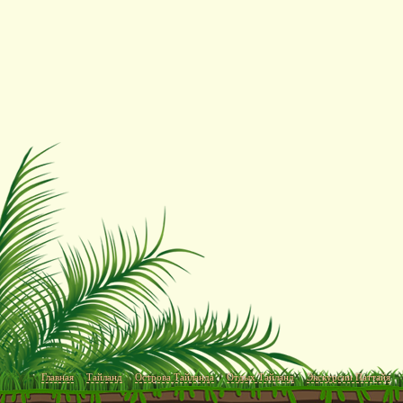
Главная
Тайланд
Острова Тайланда
Отдых Тайланд
Экскурсии Паттайя