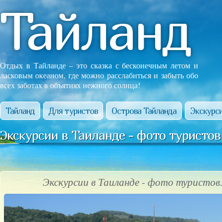
Тайланд
Отдых в Тайланде – это сказка с бесконечным летом и
ласковым океаном, где можно расслабиться и забыть обо
всех заботах в объятиях нежного солнца!
Тайланд
Для туристов
Острова Тайланда
Экскурси
Экскурсии в Таиланде - фото туристов
Экскурсии в Таиланде - фото туристов