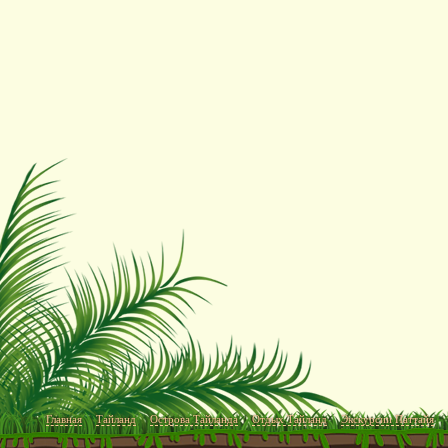
Главная
Тайланд
Острова Тайланда
Отдых Тайланд
Экскурсии Паттайя