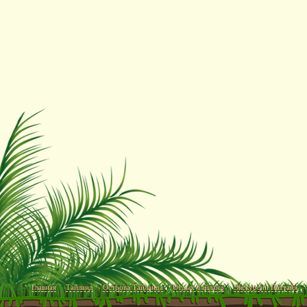
Главная
Тайланд
Острова Тайланда
Отдых Тайланд
Экскурсии Паттайя