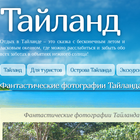
Тайланд
Отдых в Тайланде – это сказка с бесконечным летом и
ласковым океаном, где можно расслабиться и забыть обо
всех заботах в объятиях нежного солнца!
Тайланд
Для туристов
Острова Тайланда
Экскурси
Фантастические фотографии Тайланда
Фантастические фотографии Тайланда!