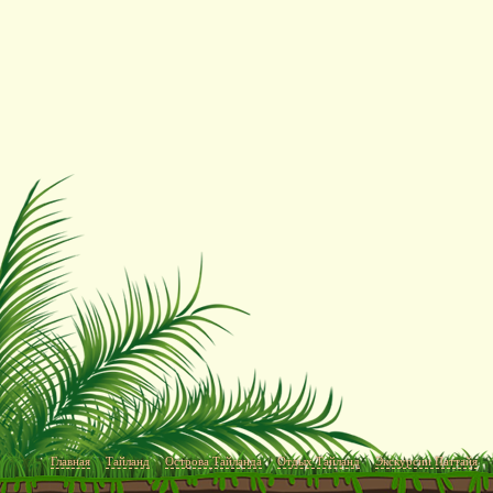
Главная
Тайланд
Острова Тайланда
Отдых Тайланд
Экскурсии Паттайя