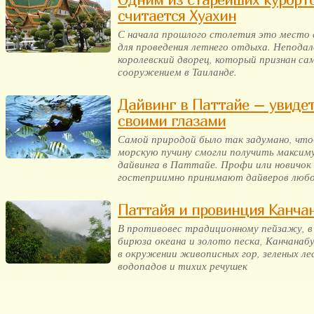
считается Хуахин
С начала прошлого столетия это место 
для проведения летнего отдыха. Непода
королевский дворец, который признан 
сооружением в Таиланде.
Дайвинг в Паттайе – увиде
своими глазами
Самой природой было так задумано, чт
морскую пучину смогли получить макси
дайвинга в Паттайе. Профи или новичок 
гостеприимно принимают дайверов любог
Паттайя и провинция Канча
В противовес традиционному пейзажу, 
бирюза океана и золото песка, Канчанаб
в окружении живописных гор, зеленых ле
водопадов и тихих речушек