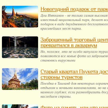
Новогодний подарок от пар
Дои Интханон – не только самая высокая
известный национальный парк, делает в
подарок в виде двухдневного бесплатног
красивейших мест парка.
Заброшенный торговый цент
превратилcя в аквариум
Но, похоже, это не особо напугало тури
появляются все новые фото из заброшен
становясь вирусными
Старый квартал Пхукета дос
стороны туристов
Поездка в Таиланд для некоторых огран
отдыхом и ночными вакханалиями, но на
намного глубже, если разнообразить дос
наследием страны.
Фото на память, или что чащ