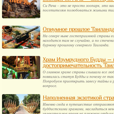
Си Рача – это не просто зоопарк, это 
посетителям полюбоваться живыми тиг
Опиумное прошлое Таиланд
На севере ныне гостеприимной страны е
находится там не случайно, а по стечен
бурному прошлому северного Таиланда.
Храм Изумрудного Будды – 
достопримечательность Таи
О главном храме страны слышали все лю
появилась статуя Будды и почему ее так
Попробуем приоткрыть завесу тайны и 
вопросе.
Наполненная экзотикой стр
Именно сюда в путешествие отправляютс
буддистскими храмами, насладиться нев
увлекательное время на пляжном отдыхе