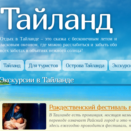
Тайланд
Отдых в Тайланде – это сказка с бесконечным летом и
ласковым океаном, где можно расслабиться и забыть обо
всех заботах в объятиях нежного солнца!
Тайланд
Для туристов
Острова Тайланда
Экскурси
Экскурсии в Тайланде
Рождественский фестиваль в
В Таиланде есть провинция, носящая назв
переводе означает Райский город и это ч
здесь ежегодно проводится фестиваль, 